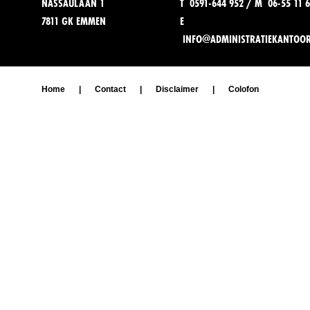
NASSAULAAN 1
T 0591-644 952 / M 06-55 11 6
7811 GK EMMEN
E
INFO@ADMINISTRATIEKANTOO
Home
|
Contact
|
Disclaimer
|
Colofon