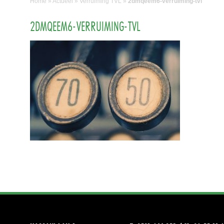
Home
»
Actueel
»
Verruiming TVL
»
2dmqeem6-verruiming-tvl
2DMQEEM6-VERRUIMING-TVL