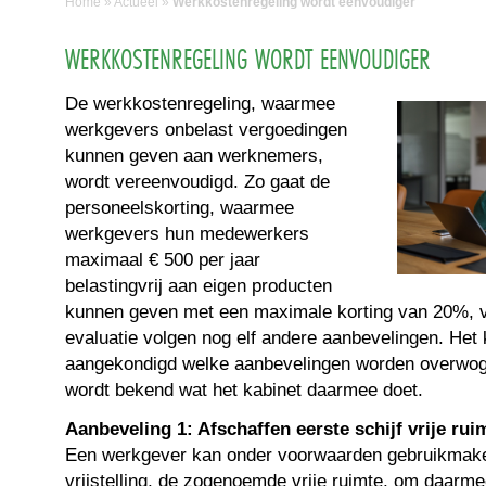
Home
»
Actueel
»
Werkkostenregeling wordt eenvoudiger
WERKKOSTENREGELING WORDT EENVOUDIGER
De werkkostenregeling, waarmee
werkgevers onbelast vergoedingen
kunnen geven aan werknemers,
wordt vereenvoudigd. Zo gaat de
personeelskorting, waarmee
werkgevers hun medewerkers
maximaal € 500 per jaar
belastingvrij aan eigen producten
kunnen geven met een maximale korting van 20%, ve
evaluatie volgen nog elf andere aanbevelingen. Het k
aangekondigd welke aanbevelingen worden overwog
wordt bekend wat het kabinet daarmee doet.
Aanbeveling 1: Afschaffen eerste schijf vrije rui
Een werkgever kan onder voorwaarden gebruikmake
vrijstelling, de zogenoemde vrije ruimte, om daar