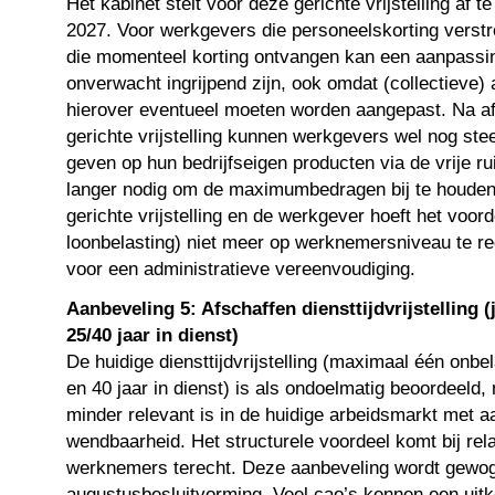
Het kabinet stelt voor deze gerichte vrijstelling af t
2027. Voor werkgevers die personeelskorting vers
die momenteel korting ontvangen kan een aanpassin
onverwacht ingrijpend zijn, ook omdat (collectieve
hierover eventueel moeten worden aangepast. Na af
gerichte vrijstelling kunnen werkgevers wel nog stee
geven op hun bedrijfseigen producten via de vrije ru
langer nodig om de maximumbedragen bij te houden 
gerichte vrijstelling en de werkgever hoeft het voor
loonbelasting) niet meer op werknemersniveau te reg
voor een administratieve vereenvoudiging.
Aanbeveling 5: Afschaffen diensttijdvrijstelling 
25/40 jaar in dienst)
De huidige diensttijdvrijstelling (maximaal één onbe
en 40 jaar in dienst) is als ondoelmatig beoordeeld
minder relevant is in de huidige arbeidsmarkt met 
wendbaarheid. Het structurele voordeel komt bij rel
werknemers terecht. Deze aanbeveling wordt gewog
augustusbesluitvorming. Veel cao’s kennen een uitker