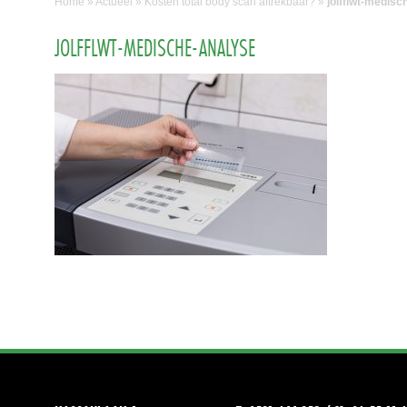
Home
»
Actueel
»
Kosten total body scan aftrekbaar?
»
jolfflwt-medisc
JOLFFLWT-MEDISCHE-ANALYSE