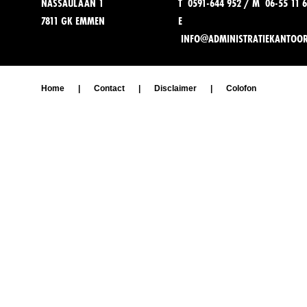
NASSAULAAN 1
T 0591-644 952 / M 06-55 11 6
7811 GK EMMEN
E
INFO@ADMINISTRATIEKANTOO
Home
|
Contact
|
Disclaimer
|
Colofon