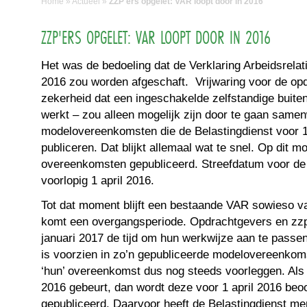
Home
»
Actueel
»
ZZP'ers opgelet: VAR loopt door in 2016
ZZP'ERS OPGELET: VAR LOOPT DOOR IN 2016
Het was de bedoeling dat de Verklaring Arbeidsrelat
2016 zou worden afgeschaft. Vrijwaring voor de op
zekerheid dat een ingeschakelde zelfstandige buite
werkt – zou alleen mogelijk zijn door te gaan same
modelovereenkomsten die de Belastingdienst voor 1
publiceren. Dat blijkt allemaal wat te snel. Op dit m
overeenkomsten gepubliceerd. Streefdatum voor de 
voorlopig 1 april 2016.
Tot dat moment blijft een bestaande VAR sowieso v
komt een overgangsperiode. Opdrachtgevers en zzp’
januari 2017 de tijd om hun werkwijze aan te passe
is voorzien in zo’n gepubliceerde modelovereenko
‘hun’ overeenkomst dus nog steeds voorleggen. Als 
2016 gebeurt, dan wordt deze voor 1 april 2016 beo
gepubliceerd. Daarvoor heeft de Belastingdienst me