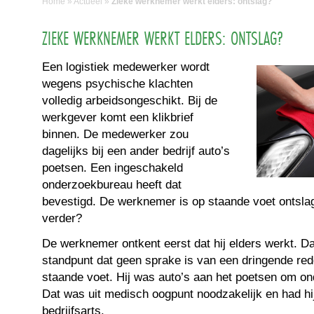
Home
»
Actueel
»
Zieke werknemer werkt elders: ontslag?
ZIEKE WERKNEMER WERKT ELDERS: ONTSLAG?
Een logistiek medewerker wordt
wegens psychische klachten
volledig arbeidsongeschikt. Bij de
werkgever komt een klikbrief
binnen. De medewerker zou
dagelijks bij een ander bedrijf auto’s
poetsen. Een ingeschakeld
onderzoekbureau heeft dat
bevestigd. De werknemer is op staande voet ontslag
verder?
De werknemer ontkent eerst dat hij elders werkt. Dan
standpunt dat geen sprake is van een dringende red
staande voet. Hij was auto’s aan het poetsen om on
Dat was uit medisch oogpunt noodzakelijk en had h
bedrijfsarts.