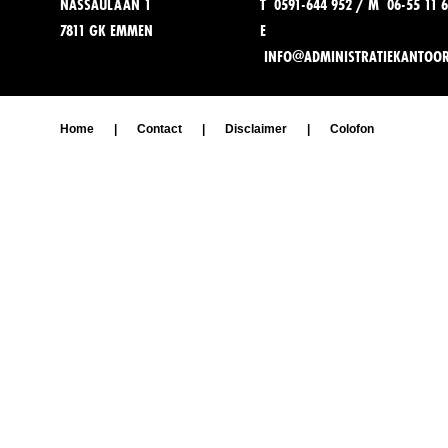
NASSAULAAN 1
T 0591-644 952 / M 06-55 11 6
7811 GK EMMEN
E
INFO@ADMINISTRATIEKANTOO
Home
|
Contact
|
Disclaimer
|
Colofon