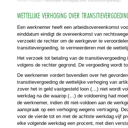
Home
»
Actueel
»
Wettelijke verhoging over transitievergoeding?
WETTELIJKE VERHOGING OVER TRANSITIEVERGOEDIN
Een werknemer heeft een arbeidsovereenkomst voor
einddatum eindigt de overeenkomst van rechtsweg
verzoekt de rechter om de werkgever te veroordelen
transitievergoeding, te vermeerderen met de wetteli
Het verzoek tot betaling van de transitievergoeding i
volgens de rechter gegrond. De vergoeding wordt 
De werknemer vordert bovendien over het gevorder
transitievergoeding de wettelijke verhoging van arti
zover het in geld vastgesteld loon (…) niet wordt vol
werkdag na die waarop (…) de voldoening had moet
de werknemer, indien dit niet-voldoen aan de werkge
aanspraak op een verhoging wegens vertraging. De
voor de vierde tot en met de achtste werkdag vijf p
elke volgende werkdag een procent, met dien verst