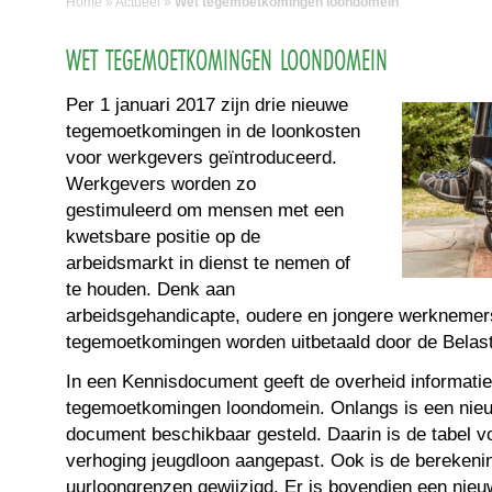
Home
»
Actueel
»
Wet tegemoetkomingen loondomein
WET TEGEMOETKOMINGEN LOONDOMEIN
Per 1 januari 2017 zijn drie nieuwe
tegemoetkomingen in de loonkosten
voor werkgevers geïntroduceerd.
Werkgevers worden zo
gestimuleerd om mensen met een
kwetsbare positie op de
arbeidsmarkt in dienst te nemen of
te houden. Denk aan
arbeidsgehandicapte, oudere en jongere werknemers
tegemoetkomingen worden uitbetaald door de Belast
In een Kennisdocument geeft de overheid informati
tegemoetkomingen loondomein. Onlangs is een nieu
document beschikbaar gesteld. Daarin is de tabel 
verhoging jeugdloon aangepast. Ook is de berekeni
uurloongrenzen gewijzigd. Er is bovendien een nieu