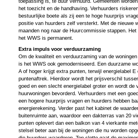
toepassing is, te duur verhuurd. Gemeenten worden
het toezicht en de handhaving. Verhuurders riskere
bestuurlijke boete als zij een te hoge huurprijs vra
positie van huurders zelf versterkt. Met de nieuwe 
maanden nog naar de Huurcommissie stappen. Het
het WWS is permanent.
Extra impuls voor verduurzaming
Om de kwaliteit en verduurzaming van de woningen 
is het WWS ook gemoderniseerd. Een duurzame won
A of hoger krijgt extra punten, terwijl energielabel E 
puntenaftrek. Hierdoor wordt het prijsverschil tuss
goed en een slecht energielabel groter en wordt de
huurwoningen bevorderd. Verhuurders met een goed
een hogere huurprijs vragen en huurders hebben baa
energierekening. Verder past het kabinet de waarde
buitenruimte aan, waardoor een dakterras van 20 v
punten oplevert dan een balkon van 4 vierkante met
stelsel beter aan bij de woningen die nu worden opge
die huurders waarderen. Ten slotte gaat de maxim