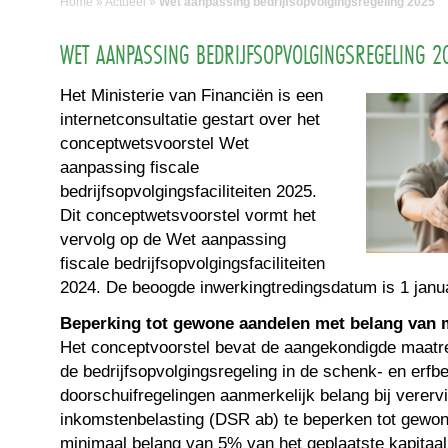
Home
»
Actueel
»
Wet aanpassing bedrijfsopvolgingsregeling 2025
WET AANPASSING BEDRIJFSOPVOLGINGSREGELING 2
Het Ministerie van Financiën is een
internetconsultatie gestart over het
conceptwetsvoorstel Wet
aanpassing fiscale
bedrijfsopvolgingsfaciliteiten 2025.
Dit conceptwetsvoorstel vormt het
vervolg op de Wet aanpassing
fiscale bedrijfsopvolgingsfaciliteiten
2024. De beoogde inwerkingtredingsdatum is 1 janua
Beperking tot gewone aandelen met belang van
Het conceptvoorstel bevat de aangekondigde maatre
de bedrijfsopvolgingsregeling in de schenk- en erfb
doorschuifregelingen aanmerkelijk belang bij vererv
inkomstenbelasting (DSR ab) te beperken tot gewo
minimaal belang van 5% van het geplaatste kapitaal.