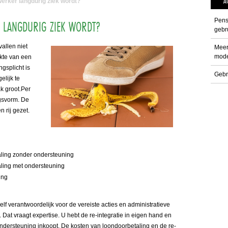
A
erker langdurig ziek wordt?
Pens
 LANGDURIG ZIEK WORDT?
gebru
allen niet
Meer
mode
ekte van een
gsplicht is
Gebr
elijk te
ak groot.Per
ngsvorm. De
 rij gezet.
aling zonder ondersteuning
aling met ondersteuning
ing
lf verantwoordelijk voor de vereiste acties en administratieve
 Dat vraagt expertise. U hebt de re-integratie in eigen hand en
ondersteuning inkoopt. De kosten van loondoorbetaling en de re-