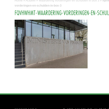
Home
»
Actueel
»
Waardering vorderingen en schulden in box 3
»
fqvh
vorderingen-en-schulden-in-box-3
FQVHWHMT-WAARDERING-VORDERINGEN-EN-SCHUL