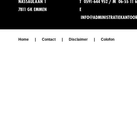
NASSAULAAN 1
T 0591-644 952 / M 06-55 11 6
7811 GK EMMEN
E
INFO@ADMINISTRATIEKANTOO
Home
|
Contact
|
Disclaimer
|
Colofon