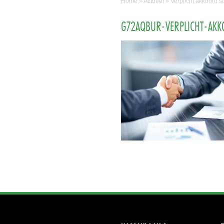
Home
»
Actueel
»
Verplicht akkoord s
G72AQBUR-VERPLICHT-AKK