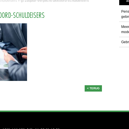
A
chuldeisers
»
g72aqbur-verplicht-akkoord-schuldeisers
Pens
OORD-SCHULDEISERS
gebru
Meer
mode
Gebr
< TERUG