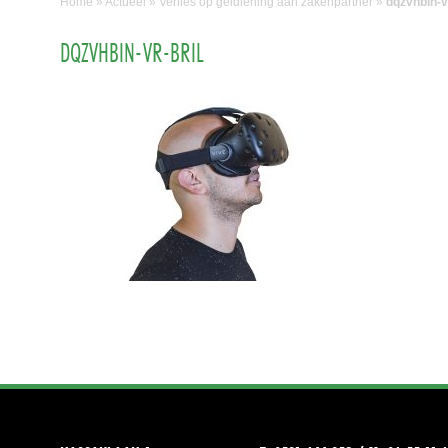
Home
»
Actueel
»
Verlies op geldlening aan zakenpartner
»
dqzvhbin-vr
DQZVHBIN-VR-BRIL