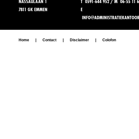
NASSAULAAN 1
T 0591-644 952 / M 06-55 11 6
7811 GK EMMEN
E
INFO@ADMINISTRATIEKANTOO
Home
|
Contact
|
Disclaimer
|
Colofon