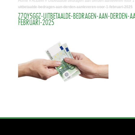
Home
»
Actueel
»
Uitbetaalde bedragen aan derden aanleveren vóór 1 
uitbetaalde-bedragen-aan-derden-aanleveren-voor-1-februari-2025
Z7QY5GGZ-UITBETAALDE-BEDRAGEN-AAN-DERDEN-A
FEBRUARI-2025