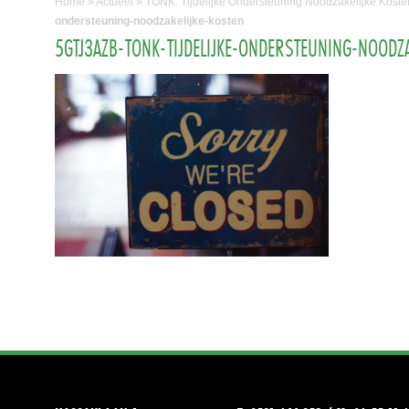
Home
»
Actueel
»
TONK: Tijdelijke Ondersteuning Noodzakelijke Koste
ondersteuning-noodzakelijke-kosten
5GTJ3AZB-TONK-TIJDELIJKE-ONDERSTEUNING-NOODZA