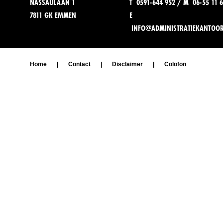
NASSAULAAN 1
T 0591-644 952 / M 06-55 11 6
7811 GK EMMEN
E
INFO@ADMINISTRATIEKANTOO
Home
|
Contact
|
Disclaimer
|
Colofon