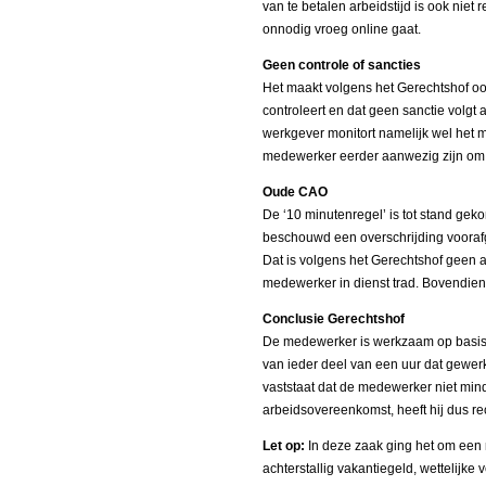
van te betalen arbeidstijd is ook nie
onnodig vroeg online gaat.
Geen controle of sancties
Het maakt volgens het Gerechtshof ook
controleert en dat geen sanctie volgt
werkgever monitort namelijk wel het
medewerker eerder aanwezig zijn om d
Oude CAO
De ‘10 minutenregel’ is tot stand gek
beschouwd een overschrijding voorafg
Dat is volgens het Gerechtshof geen 
medewerker in dienst trad. Bovendien 
Conclusie Gerechtshof
De medewerker is werkzaam op basis 
van ieder deel van een uur dat gewe
vaststaat dat de medewerker niet min
arbeidsovereenkomst, heeft hij dus re
Let op:
In deze zaak ging het om een 
achterstallig vakantiegeld, wettelijke