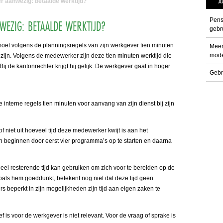
A
r aanwezig: betaalde werktijd?
Pens
WEZIG: BETAALDE WERKTIJD?
gebru
et volgens de planningsregels van zijn werkgever tien minuten
Meer
mode
 zijn. Volgens de medewerker zijn deze tien minuten werktijd die
 de kantonrechter krijgt hij gelijk. De werkgever gaat in hoger
Gebr
nterne regels tien minuten voor aanvang van zijn dienst bij zijn
 niet uit hoeveel tijd deze medewerker kwijt is aan het
kan beginnen door eerst vier programma’s op te starten en daarna
el resterende tijd kan gebruiken om zich voor te bereiden op de
oals hem goeddunkt, betekent nog niet dat deze tijd geen
s beperkt in zijn mogelijkheden zijn tijd aan eigen zaken te
ief is voor de werkgever is niet relevant. Voor de vraag of sprake is