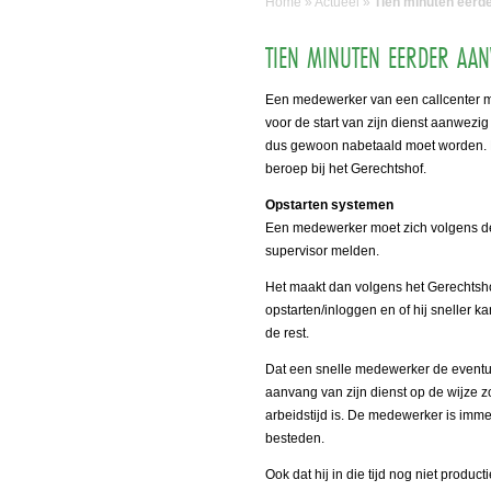
Home
»
Actueel
»
Tien minuten eerde
TIEN MINUTEN EERDER AAN
Een medewerker van een callcenter mo
voor de start van zijn dienst aanwezig
dus gewoon nabetaald moet worden. Bij
beroep bij het Gerechtshof.
Opstarten systemen
Een medewerker moet zich volgens de i
supervisor melden.
Het maakt dan volgens het Gerechtshof
opstarten/inloggen en of hij sneller 
de rest.
Dat een snelle medewerker de eventue
aanvang van zijn dienst op de wijze z
arbeidstijd is. De medewerker is immer
besteden.
Ook dat hij in die tijd nog niet product