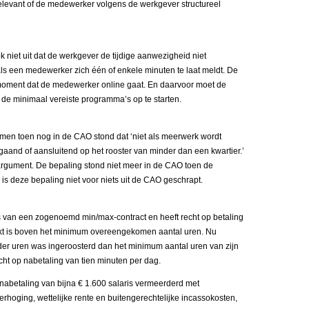
t relevant of de medewerker volgens de werkgever structureel
 niet uit dat de werkgever de tijdige aanwezigheid niet
 als een medewerker zich één of enkele minuten te laat meldt. De
 moment dat de medewerker online gaat. En daarvoor moet de
e minimaal vereiste programma’s op te starten.
omen toen nog in de CAO stond dat ‘niet als meerwerk wordt
aand of aansluitend op het rooster van minder dan een kwartier.’
argument. De bepaling stond niet meer in de CAO toen de
is deze bepaling niet voor niets uit de CAO geschrapt.
van een zogenoemd min/max-contract en heeft recht op betaling
rkt is boven het minimum overeengekomen aantal uren. Nu
der uren was ingeroosterd dan het minimum aantal uren van zijn
cht op nabetaling van tien minuten per dag.
nabetaling van bijna € 1.600 salaris vermeerderd met
 verhoging, wettelijke rente en buitengerechtelijke incassokosten,