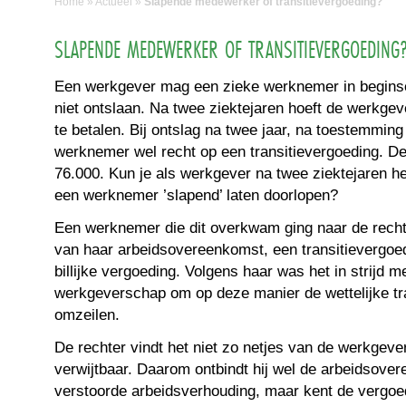
Home
»
Actueel
»
Slapende medewerker of transitievergoeding?
SLAPENDE MEDEWERKER OF TRANSITIEVERGOEDING
Een werkgever mag een zieke werknemer in beginse
niet ontslaan. Na twee ziektejaren hoeft de werkge
te betalen. Bij ontslag na twee jaar, na toestemmin
werknemer wel recht op een transitievergoeding. De
76.000. Kun je als werkgever na twee ziektejaren h
een werknemer ’slapend’ laten doorlopen?
Een werknemer die dit overkwam ging naar de rechte
van haar arbeidsovereenkomst, een transitievergoe
billijke vergoeding. Volgens haar was het in strijd 
werkgeverschap om op deze manier de wettelijke tra
omzeilen.
De rechter vindt het niet zo netjes van de werkgever
verwijtbaar. Daarom ontbindt hij wel de arbeidsov
verstoorde arbeidsverhouding, maar kent de vergoed