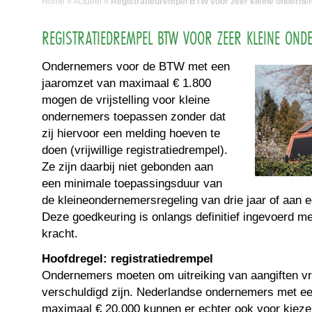
Home
»
Actueel
»
Registratiedrempel BTW voor zeer kleine ondern
REGISTRATIEDREMPEL BTW VOOR ZEER KLEINE ON
Ondernemers voor de BTW met een
jaaromzet van maximaal € 1.800
mogen de vrijstelling voor kleine
ondernemers toepassen zonder dat
zij hiervoor een melding hoeven te
doen (vrijwillige registratiedrempel).
Ze zijn daarbij niet gebonden aan
een minimale toepassingsduur van
de kleineondernemersregeling van drie jaar of aan
Deze goedkeuring is onlangs definitief ingevoerd m
kracht.
Hoofdregel: registratiedrempel
Ondernemers moeten om uitreiking van aangiften v
verschuldigd zijn. Nederlandse ondernemers met e
maximaal € 20.000 kunnen er echter ook voor kiezen