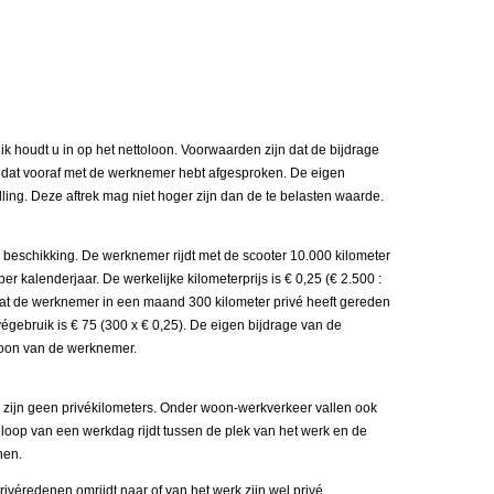
ik houdt u in op het nettoloon. Voorwaarden zijn dat de bijdrage
u dat vooraf met de werknemer hebt afgesproken. De eigen
lling. Deze aftrek mag niet hoger zijn dan de te belasten waarde.
 beschikking. De werknemer rijdt met de scooter 10.000 kilometer
 per kalenderjaar. De werkelijke kilometerprijs is € 0,25 (€ 2.500 :
kt dat de werknemer in een maand 300 kilometer privé heeft gereden
végebruik is € 75 (300 x € 0,25). De eigen bijdrage van de
 loon van de werknemer.
zijn geen privékilometers. Onder woon-werkverkeer vallen ook
loop van een werkdag rijdt tussen de plek van het werk en de
hen.
véredenen omrijdt naar of van het werk zijn wel privé.