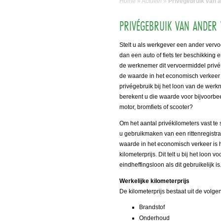
Home
»
Actueel
»
Privégebruik van a
PRIVÉGEBRUIK VAN ANDER 
Stelt u als werkgever een ander verv
dan een auto of fiets ter beschikking 
de werknemer dit vervoermiddel privé?
de waarde in het economisch verkeer
privégebruik bij het loon van de wer
berekent u die waarde voor bijvoorbe
motor, bromfiets of scooter?
Om het aantal privékilometers vast te 
u gebruikmaken van een rittenregistra
waarde in het economisch verkeer is h
kilometerprijs. Dit telt u bij het loo
eindheffingsloon als dit gebruikelijk i
Werkelijke kilometerprijs
De kilometerprijs bestaat uit de volge
Brandstof
Onderhoud