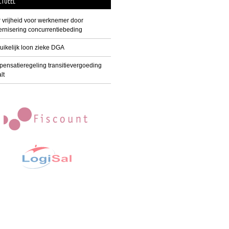
CTUEEL
 vrijheid voor werknemer door
rnisering concurrentiebeding
uikelijk loon zieke DGA
ensatieregeling transitievergoeding
lt