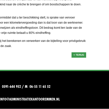
 kind naar de crèche te brengen of om boodschappen te doen.
middel dat u ter beschikking stelt, is sprake van vervoer
or een kilometervergoeding dan is dat loon van de werknemer.
aanwijzen als eindheffingsloon. Dit bedrag komt ten laste van de
 vrije ruimte betaalt u 80% eindheffing.
j het berekenen en verwerken van de bijtelling voor privégebruik
 de zaak.
< TERUG
T 0591-644 952 / M 06-55 11 65 52
INFO@ADMINISTRATIEKANTOOREMMEN.NL