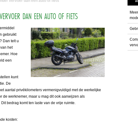
A
nder vervoer dan een auto of fiets
Meer
VERVOER DAN EEN AUTO OF FIETS
mode
oermiddel
Gebr
en gebruikt
Comp
 Dan telt u
verva
 van het
knemer. Hoe
eld een
stellen kunt
tie. De
et aantal privékilometers vermenigvuldigd met de werkelijke
n voor de werknemer, maar u mag dit ook aanwijzen als
s. Dit bedrag komt ten laste van de vrije ruimte.
nde kosten: