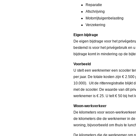
Reparatie
Afschrijving
Motorrijtuigenbelasting
Verzekering
Eigen bijdrage
De eigen bijdrage voor het privégebru
bestemd is voor het privégebruik en 
bijdrage komt in mindering op de bijte
Voorbeeld
U stelt een werknemer een scooter ter
per jaar. De totale kosten zijn € 2.500
10.000). Uit de rittenregistratie blij
met de scooter. De waarde van dit pri
werknemer is € 25. U telt € 50 bij het
Woon-werkverkeer
De kilometers voor woon-werkverkeer 
de kilometers die de werknemer in de 
woning, bijvoorbeeld om thuis te lunc
De kilometers die de werknemer om pri