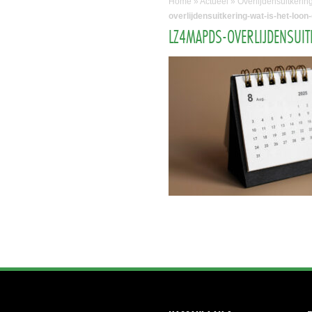
Home
»
Actueel
»
Overlijdensuitkerin
overlijdensuitkering-wat-is-het-loo
LZ4MAPDS-OVERLIJDENSUI