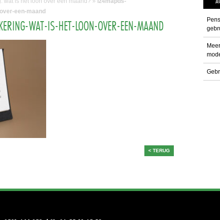
A
g: wat is het loon over een maand?
»
lz4mapds-
n-over-een-maand
Pens
TKERING-WAT-IS-HET-LOON-OVER-EEN-MAAND
gebru
Meer
mode
Gebr
< TERUG