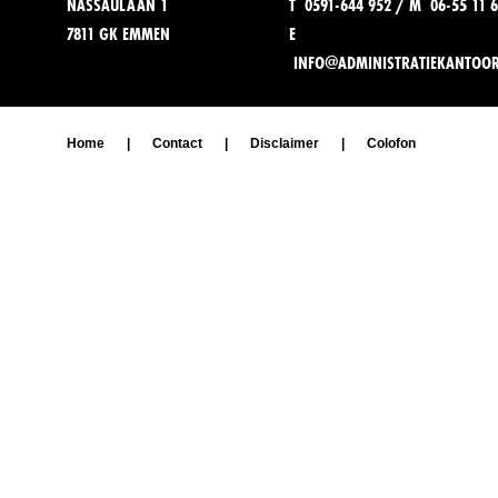
NASSAULAAN 1
T 0591-644 952 / M 06-55 11 6
7811 GK EMMEN
E
INFO@ADMINISTRATIEKANTOO
Home
|
Contact
|
Disclaimer
|
Colofon