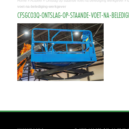
Home
»
Actueel
»
Ontslag op staande voet na belediging werkgever
»
voet-na-belediging-werkgever
CFSGCO3Q-ONTSLAG-OP-STAANDE-VOET-NA-BELEDI