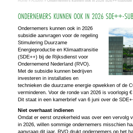
Home
»
Actueel
»
Ondernemers kunnen ook in 2026 SDE++-subsidie
ONDERNEMERS KUNNEN OOK IN 2026 SDE++-SUB
Ondernemers kunnen ook in 2026
subsidie aanvragen voor de regeling
Stimulering Duurzame
Energieproductie en Klimaattransitie
(SDE++) bij de Rijksdienst voor
Ondernemend Nederland (RVO).
Met de subsidie kunnen bedrijven
investeren in installaties en
technieken die duurzame energie opwekken of de C
verminderen. Voor de ronde van 2026 is voorlopig € 
Dit staat in een kamerbrief van 6 juni over de SDE+
Niet overhaast indienen
Omdat er eerst onzekerheid was over een vervolg 
in 2026, willen sommige ondernemers misschien h
aanvraag dit jaar. RVO drukt ondernemers op het har