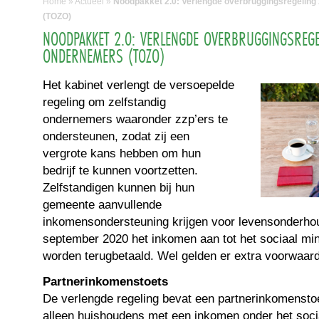
Home
»
Actueel
»
Noodpakket 2.0: Verlengde overbruggingsregeling
(TOZO)
NOODPAKKET 2.0: VERLENGDE OVERBRUGGINGSREGE
ONDERNEMERS (TOZO)
Het kabinet verlengt de versoepelde
regeling om zelfstandig
ondernemers waaronder zzp’ers te
ondersteunen, zodat zij een
vergrote kans hebben om hun
bedrijf te kunnen voortzetten.
Zelfstandigen kunnen bij hun
gemeente aanvullende
inkomensondersteuning krijgen voor levensonderhoud
september 2020 het inkomen aan tot het sociaal min
worden terugbetaald. Wel gelden er extra voorwaar
Partnerinkomenstoets
De verlengde regeling bevat een partnerinkomenstoe
alleen huishoudens met een inkomen onder het soc