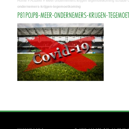
Home
»
Actueel
»
Meer ondernemers krijgen tegemoetkoming schade C
ondernemers-krijgen-tegemoetkoming
P81POJPB-MEER-ONDERNEMERS-KRIJGEN-TEGEMOE