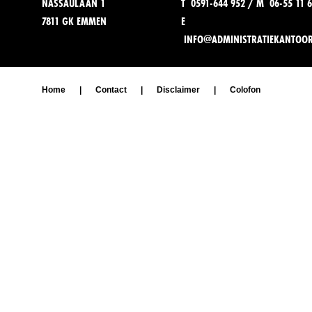
NASSAULAAN 1
T 0591-644 952 / M 06-55 11 6
7811 GK EMMEN
E
INFO@ADMINISTRATIEKANTOO
Home
|
Contact
|
Disclaimer
|
Colofon