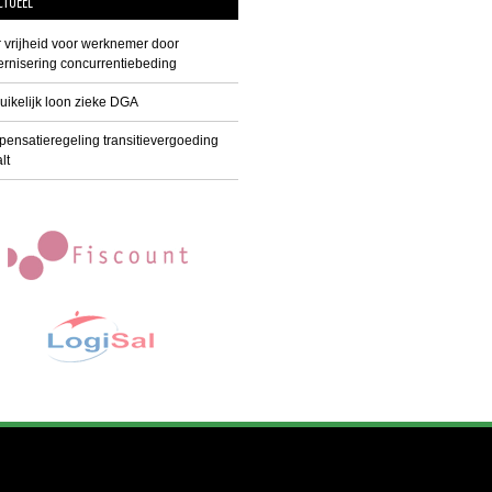
CTUEEL
 vrijheid voor werknemer door
rnisering concurrentiebeding
uikelijk loon zieke DGA
ensatieregeling transitievergoeding
lt