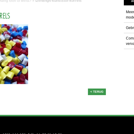
A
ing loon of winst?
»
i2eh8hg4-kunststof-korrels
Meer
RELS
mode
Gebr
Comp
verva
< TERUG