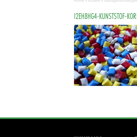
Home
»
Actueel
»
Managementvergoed
I2EH8HG4-KUNSTSTOF-KOR