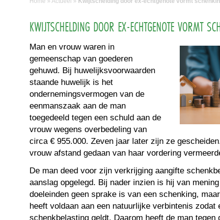
Home
»
Actueel
»
Kwijtschelding door ex-echtgenote vormt schenki
KWIJTSCHELDING DOOR EX-ECHTGENOTE VORMT SC
Man en vrouw waren in
gemeenschap van goederen
gehuwd. Bij huwelijksvoorwaarden
staande huwelijk is het
ondernemingsvermogen van de
eenmanszaak aan de man
toegedeeld tegen een schuld aan de
vrouw wegens overbedeling van
circa € 955.000. Zeven jaar later zijn ze gescheiden
vrouw afstand gedaan van haar vordering vermeerde
De man deed voor zijn verkrijging aangifte schenkb
aanslag opgelegd. Bij nader inzien is hij van mening
doeleinden geen sprake is van een schenking, maar
heeft voldaan aan een natuurlijke verbintenis zodat e
schenkbelasting geldt. Daarom heeft de man tegen 