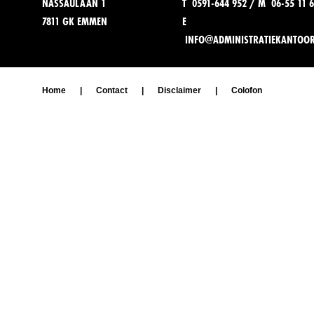
NASSAULAAN 1
T 0591-644 952 / M 06-55 11 6
7811 GK EMMEN
E
INFO@ADMINISTRATIEKANTOO
Home
|
Contact
|
Disclaimer
|
Colofon