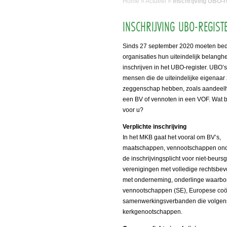
Home
»
Actueel
»
Inschrijving UBO-r
INSCHRIJVING UBO-REGIST
Sinds 27 september 2020 moeten bed
organisaties hun uiteindelijk belang
inschrijven in het UBO-register. UBO’s
mensen die de uiteindelijke eigenaar z
zeggenschap hebben, zoals aandeel
een BV of vennoten in een VOF. Wat b
voor u?
Verplichte inschrijving
In het MKB gaat het vooral om BV’s,
maatschappen, vennootschappen onde
de inschrijvingsplicht voor niet-beu
verenigingen met volledige rechtsbe
met onderneming, onderlinge waarbor
vennootschappen (SE), Europese co
samenwerkingsverbanden die volgens
kerkgenootschappen.