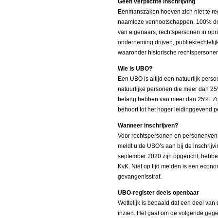
Geen verplichte inschrijving
Eenmanszaken hoeven zich niet te reg
naamloze vennootschappen, 100% do
van eigenaars, rechtspersonen in opr
onderneming drijven, publiekrechtelij
waaronder historische rechtspersonen 
Wie is UBO?
Een UBO is altijd een natuurlijk perso
natuurlijke personen die meer dan 25
belang hebben van meer dan 25%. Zij
behoort tot het hoger leidinggevend p
Wanneer inschrijven?
Voor rechtspersonen en personenven
meldt u de UBO’s aan bij de inschrijvi
september 2020 zijn opgericht, hebbe
KvK. Niet op tijd melden is een econom
gevangenisstraf.
UBO-register deels openbaar
Wettelijk is bepaald dat een deel v
inzien. Het gaat om de volgende geg