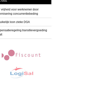
CTUEEL
 vrijheid voor werknemer door
rnisering concurrentiebeding
uikelijk loon zieke DGA
ensatieregeling transitievergoeding
lt