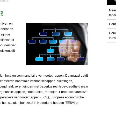
A
egister
Meer
ER
mode
rijven en
Gebr
hebbenden
Comp
 zijn de
verva
ijn van of
houders van
etekent dit
r firma en commanditaire vennootschappen. Daarnaast geldt
rsgenoteerde naamloze vennootschappen, stichtingen,
voegdheid, verenigingen met beperkte rechtsbevoegdheid maar
gmaatschappijen, coöperaties, rederijen, Europese naamloze
öperatieve vennootschappen (SCE), Europese economische
 hun statuten hun zetel in Nederland hebben (EESV) en