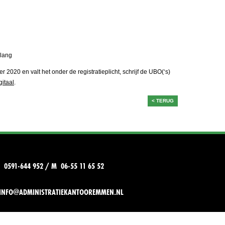
elang
 2020 en valt het onder de registratieplicht, schrijf de UBO(‘s)
gitaal
.
< TERUG
T 0591-644 952 / M 06-55 11 65 52
INFO@ADMINISTRATIEKANTOOREMMEN.NL