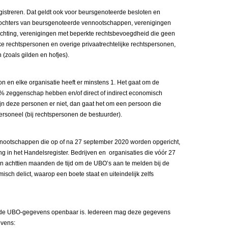
istreren. Dat geldt ook voor beursgenoteerde besloten en
chters van beursgenoteerde vennootschappen, verenigingen
ichting, verenigingen met beperkte rechtsbevoegdheid die geen
ke rechtspersonen en overige privaatrechtelijke rechtspersonen,
(zoals gilden en hofjes).
on en elke organisatie heeft er minstens 1. Het gaat om de
% zeggenschap hebben en/of direct of indirect economisch
n deze personen er niet, dan gaat het om een persoon die
ersoneel (bij rechtspersonen de bestuurder).
nootschappen die op of na 27 september 2020 worden opgericht,
ng in het Handelsregister. Bedrijven en organisaties die vóór 27
n achttien maanden de tijd om de UBO’s aan te melden bij de
isch delict, waarop een boete staat en uiteindelijk zelfs
an de UBO-gegevens openbaar is. Iedereen mag deze gegevens
evens: