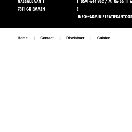
NASSAULAAN 1
T 0591-644 952 / M 06-55 11 6
7811 GK EMMEN
E
INFO@ADMINISTRATIEKANTOO
Home
|
Contact
|
Disclaimer
|
Colofon