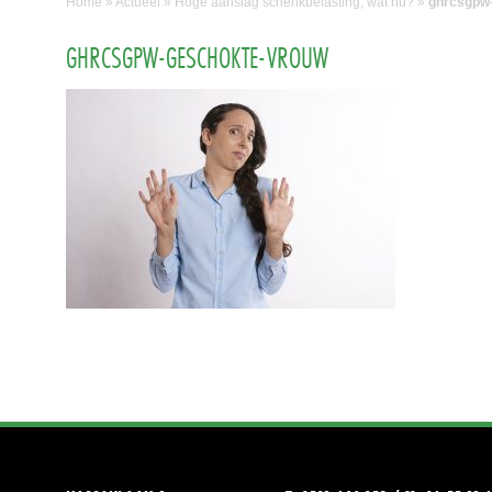
Home
»
Actueel
»
Hoge aanslag schenkbelasting, wat nu?
»
ghrcsgpw
GHRCSGPW-GESCHOKTE-VROUW