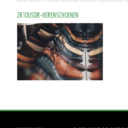
Home
»
Actueel
»
Genezen verkoopster kan werken, maar komt niet
»
z
ZR10USDR-HERENSCHOENEN