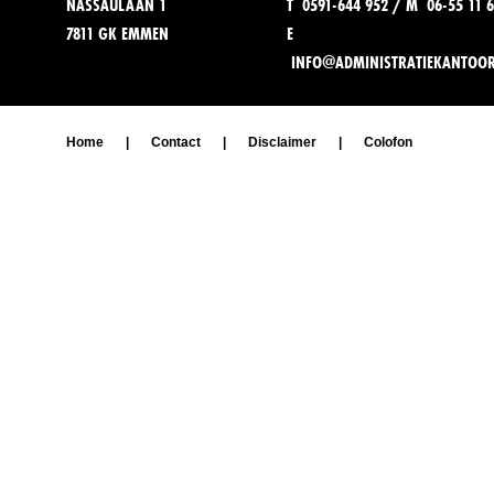
NASSAULAAN 1
T 0591-644 952 / M 06-55 11 6
7811 GK EMMEN
E
INFO@ADMINISTRATIEKANTOO
Home
|
Contact
|
Disclaimer
|
Colofon