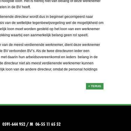
hoogste loon. Het is hierbij niet van belang of deze werknemer
len in de BV heeft.
dienende directeur wordt dus in beginsel gecorrigeerd naar
sis van de wettelijke tegenbewijsregeling wel de mogelijkheid om
kelijk loon moet worden gesteld op het loon van een werknemer
ekking waarbij een aanmerkelijk belang geen rol speelt.
loon van de meest verdienende werknemer, dient deze werknemer
t de BV verbonden BV’s. Als de twee directeuren ieder een
 met daarin hun arbeidsovereenkomst en ieders belang in de
e directeur niet als meest verdienende werknemer kunnen
ijk loon van de andere directeur, omdat de personal holdings
< TERUG
T 0591-644 952 / M 06-55 11 65 52