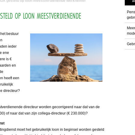
A
 DGA gesteld op loon meestverdienende werknemer
Pens
ESTELD OP LOON MEESTVERDIENENDE
gebru
Meer
mode
het bestuur
en
Gebr
uden ieder
de ene
ere is €
waarden en
nde
n heeft een
uikelijk
e directeur?
nstverdienende directeur worden gecorrigeerd naar dat van de
) of naar dat van zijn collega-directeur (€ 230.000)?
nst
ingdienst moet het gebruikelijk loon in beginsel worden gesteld