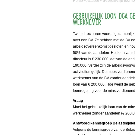
Home
»
Actueel
»
Gebruikelijk loon
GEBRUIKELIJK LOON DGA G
WERKNEMER
Twee directeuren voeren gezamenlijk 
over een BV. Ze hebben met de BV e
arbeidsovereenkomst gesloten en ho
50% van de aandelen. Het loon van 
directeur is € 230.000, dat van de and
190.000. Verder zijn de arbeidsvoor
activiteiten gelijk. De meestverdiene
werknemer van de BV zonder aandele
loon van € 200.000. Hoe werkt de gebr
loonregeling voor de minstverdienend
Vraag
Moet het gebruikelijk loon van de mi
werknemer zonder aandelen (€ 200.000
Antwoord kennisgroep Belastingdie
Volgens de kennisgroep van de Belast