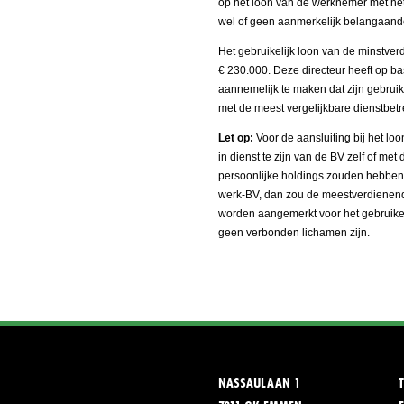
op het loon van de werknemer met het 
wel of geen aanmerkelijk belangaande
Het gebruikelijk loon van de minstver
€ 230.000. Deze directeur heeft op ba
aannemelijk te maken dat zijn gebrui
met de meest vergelijkbare dienstbetr
Let op:
Voor de aansluiting bij het 
in dienst te zijn van de BV zelf of me
persoonlijke holdings zouden hebben
werk-BV, dan zou de meestverdienend
worden aangemerkt voor het gebruikel
geen verbonden lichamen zijn.
NASSAULAAN 1