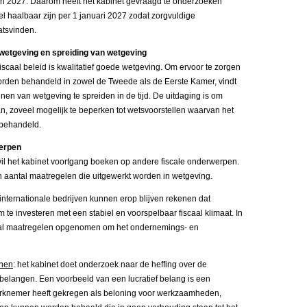
ari 2027. Daarom heeft het kabinet gevraagd te onderzoeken
el haalbaar zijn per 1 januari 2027 zodat zorgvuldige
atsvinden.
wetgeving en spreiding van wetgeving
scaal beleid is kwalitatief goede wetgeving. Om ervoor te zorgen
worden behandeld in zowel de Tweede als de Eerste Kamer, vindt
enen van wetgeving te spreiden in de tijd. De uitdaging is om
an, zoveel mogelijk te beperken tot wetsvoorstellen waarvan het
 behandeld.
werpen
wil het kabinet voortgang boeken op andere fiscale onderwerpen.
 aantal maatregelen die uitgewerkt worden in wetgeving.
 internationale bedrijven kunnen erop blijven rekenen dat
 te investeren met een stabiel en voorspelbaar fiscaal klimaat. In
ntal maatregelen opgenomen om het ondernemings- en
onen
: het kabinet doet onderzoek naar de heffing over de
belangen. Een voorbeeld van een lucratief belang is een
knemer heeft gekregen als beloning voor werkzaamheden,