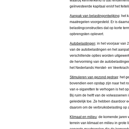
waarbij kenmerkend is dat rendement
geïnvesteerde kapitaal en/of het feitel
Aanpak van belastingontwijking
: het 
maatregelen voorgesteld. Er is daarna
belastingconstructies dat op korte t
opbrengsten oplevert.
Autobelastingen
: in het voorjaar van
van de autobelastingen en het aanpale
verschillende opties worden uitgewer
de hervorming van de autobelastinge
het Nederlands Herstel- en Veerkrach
Stimuleren van gezond gedrag
: het g
bovendien een opstap zijn naar het r
van e-sigaretten te verhogen is het o
Bij ruim de helft van de volwassenen
geleidelijk toe. Ze hebben daardoor
daarom om de verbruiksbelasting op al
Klimaat en milieu
: de komende jaren w
terrein van klimaat en milieu in grote 