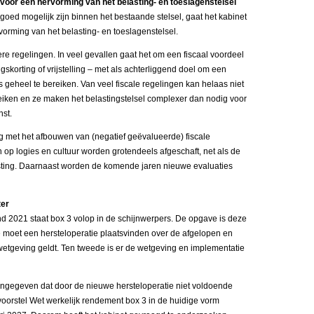
 voor een hervorming van het belasting- en toeslagenstelsel
goed mogelijk zijn binnen het bestaande stelsel, gaat het kabinet
orming van het belasting- en toeslagenstelsel.
ere regelingen. In veel gevallen gaat het om een fiscaal voordeel
ingskorting of vrijstelling – met als achterliggend doel om een
ls geheel te bereiken. Van veel fiscale regelingen kan helaas niet
iken en ze maken het belastingstelsel complexer dan nodig voor
nst.
ag met het afbouwen van (negatief geëvalueerde) fiscale
 op logies en cultuur worden grotendeels afgeschaft, net als de
asting. Daarnaast worden de komende jaren nieuwe evaluaties
ter
d 2021 staat box 3 volop in de schijnwerpers. De opgave is deze
e moet een hersteloperatie plaatsvinden over de afgelopen en
wetgeving geldt. Ten tweede is er de wetgeving en implementatie
angegeven dat door de nieuwe hersteloperatie niet voldoende
voorstel Wet werkelijk rendement box 3 in de huidige vorm