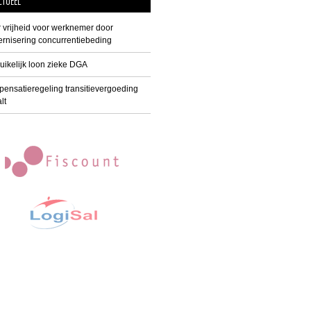
CTUEEL
 vrijheid voor werknemer door
rnisering concurrentiebeding
uikelijk loon zieke DGA
ensatieregeling transitievergoeding
lt