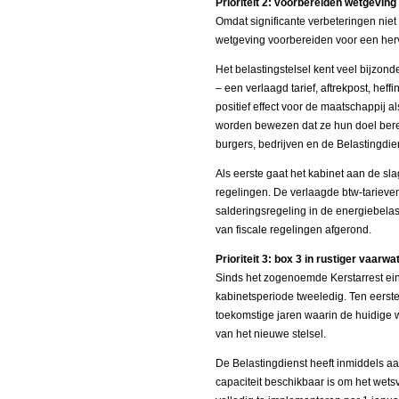
Prioriteit 2: voorbereiden wetgeving
Omdat significante verbeteringen niet 
wetgeving voorbereiden voor een herv
Het belastingstelsel kent veel bijzond
– een verlaagd tarief, aftrekpost, heff
positief effect voor de maatschappij a
worden bewezen dat ze hun doel bere
burgers, bedrijven en de Belastingdie
Als eerste gaat het kabinet aan de sl
regelingen. De verlaagde btw-tarieven
salderingsregeling in de energiebel
van fiscale regelingen afgerond.
Prioriteit 3: box 3 in rustiger vaarwa
Sinds het zogenoemde Kerstarrest ein
kabinetsperiode tweeledig. Ten eerst
toekomstige jaren waarin de huidige 
van het nieuwe stelsel.
De Belastingdienst heeft inmiddels a
capaciteit beschikbaar is om het wets