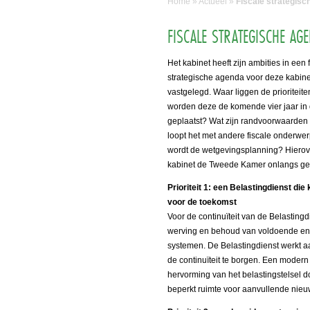
Home
»
Actueel
»
Fiscale strategisc
FISCALE STRATEGISCHE AGE
Het kabinet heeft zijn ambities in een 
strategische agenda voor deze kabin
vastgelegd. Waar liggen de prioriteit
worden deze de komende vier jaar in d
geplaatst? Wat zijn randvoorwaarden
loopt het met andere fiscale onderwe
wordt de wetgevingsplanning? Hierove
kabinet de Tweede Kamer onlangs ge
Prioriteit 1: een Belastingdienst die 
voor de toekomst
Voor de continuïteit van de Belasting
werving en behoud van voldoende en 
systemen. De Belastingdienst werkt a
de continuïteit te borgen. Een moder
hervorming van het belastingstelsel do
beperkt ruimte voor aanvullende nieu