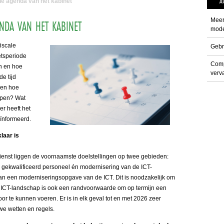
A
he agenda van het kabinet
Meer
NDA VAN HET KABINET
mode
fiscale
Gebr
etsperiode
Comp
en en hoe
verva
e tijd
 en hoe
rpen? Wat
r heeft het
ïnformeerd.
klaar is
dienst liggen de voornaamste doelstellingen op twee gebieden:
gekwalificeerd personeel én modernisering van de ICT-
an een moderniseringsopgave van de ICT. Dit is noodzakelijk om
n ICT-landschap is ook een randvoorwaarde om op termijn een
or te kunnen voeren. Er is in elk geval tot en met 2026 zeer
we wetten en regels.