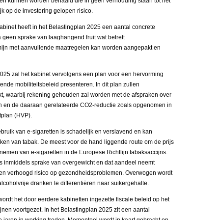
en kunnen worden behaald die in geen verhouding staan tot het
ijk op de investering gelopen risico.
kabinet heeft in het Belastingplan 2025 een aantal concrete
 geen sprake van laaghangend fruit wat betreft
ermijn met aanvullende maatregelen kan worden aangepakt en
 2025 zal het kabinet vervolgens een plan voor een hervorming
nde mobiliteitsbeleid presenteren. In dit plan zullen
kt, waarbij rekening gehouden zal worden met de afspraken over
n en de daaraan gerelateerde CO2-reductie zoals opgenomen in
tplan (HVP).
ebruik van e-sigaretten is schadelijk en verslavend en kan
oken van tabak. De meest voor de hand liggende route om de prijs
pnemen van e-sigaretten in de Europese Richtlijn tabaksaccijns.
 is inmiddels sprake van overgewicht en dat aandeel neemt
 een verhoogd risico op gezondheidsproblemen. Overwogen wordt
coholvrije dranken te differentiëren naar suikergehalte.
ordt het door eerdere kabinetten ingezette fiscale beleid op het
lijnen voortgezet. In het Belastingplan 2025 zit een aantal