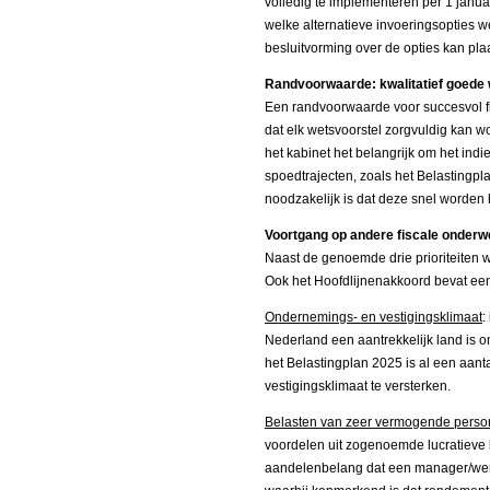
volledig te implementeren per 1 janu
welke alternatieve invoeringsopties w
besluitvorming over de opties kan pla
Randvoorwaarde: kwalitatief goede 
Een randvoorwaarde voor succesvol fi
dat elk wetsvoorstel zorgvuldig kan 
het kabinet het belangrijk om het indi
spoedtrajecten, zoals het Belastingpl
noodzakelijk is dat deze snel worden
Voortgang op andere fiscale onder
Naast de genoemde drie prioriteiten 
Ook het Hoofdlijnenakkoord bevat een
Ondernemings- en vestigingsklimaat
:
Nederland een aantrekkelijk land is om
het Belastingplan 2025 is al een aa
vestigingsklimaat te versterken.
Belasten van zeer vermogende pers
voordelen uit zogenoemde lucratieve 
aandelenbelang dat een manager/wer