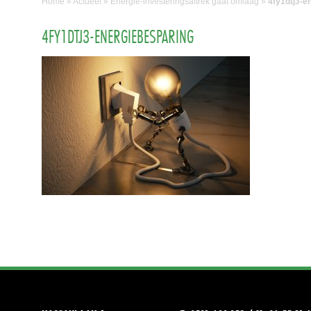
Home
»
Actueel
»
Energie-investeringsaftrek gaat omlaag
»
4fy1dtj3-e
4FY1DTJ3-ENERGIEBESPARING