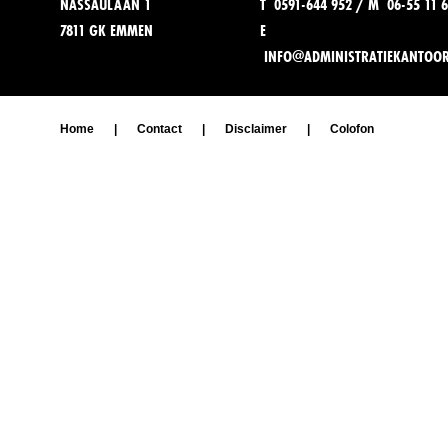
NASSAULAAN 1
T 0591-644 952 / M 06-55 11 6
7811 GK EMMEN
E
INFO@ADMINISTRATIEKANTOO
Home
|
Contact
|
Disclaimer
|
Colofon