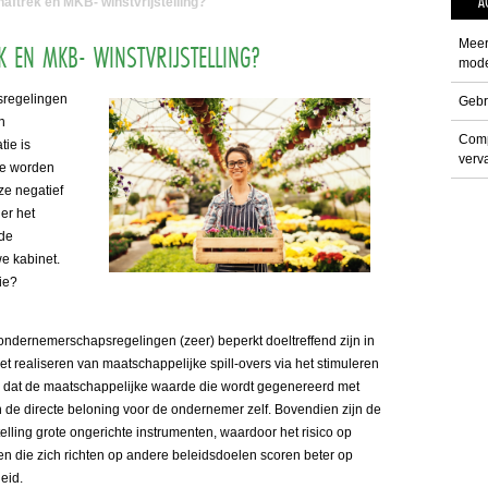
A
naftrek en MKB- winstvrijstelling?
Meer
K EN MKB- WINSTVRIJSTELLING?
mode
sregelingen
Gebr
n
Comp
tie is
verva
ipe worden
ze negatief
ier het
 de
e kabinet.
ie?
e ondernemerschapsregelingen (zeer) beperkt doeltreffend zijn in
et realiseren van maatschappelijke spill-overs via het stimuleren
 dat de maatschappelijke waarde die wordt gegenereerd met
 de directe beloning voor de ondernemer zelf. Bovendien zijn de
elling grote ongerichte instrumenten, waardoor het risico op
ngen die zich richten op andere beleidsdoelen scoren beter op
eid.