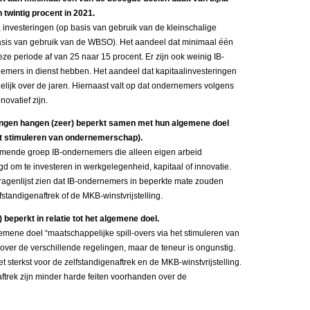
 twintig procent in 2021.
 investeringen (op basis van gebruik van de kleinschalige
 basis van gebruik van de WBSO). Het aandeel dat minimaal één
ze periode af van 25 naar 15 procent. Er zijn ook weinig IB-
mers in dienst hebben. Het aandeel dat kapitaalinvesteringen
t gelijk over de jaren. Hiernaast valt op dat ondernemers volgens
novatief zijn.
ngen hangen (zeer) beperkt samen met hun algemene doel
et stimuleren van ondernemerschap).
nemende groep IB-ondernemers die alleen eigen arbeid
gd om te investeren in werkgelegenheid, kapitaal of innovatie.
vragenlijst zien dat IB-ondernemers in beperkte mate zouden
standigenaftrek of de MKB-winstvrijstelling.
 beperkt in relatie tot het algemene doel.
gemene doel “maatschappelijke spill-overs via het stimuleren van
over de verschillende regelingen, maar de teneur is ongunstig.
 sterkst voor de zelfstandigenaftrek en de MKB-winstvrijstelling.
saftrek zijn minder harde feiten voorhanden over de