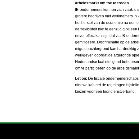
arbeidsmarkt om toe te treden.
IB-ondernemers kunnen zich vaak s
grotere bedrijven met werknemers in va
het herstel van de economie na een e
de flexibiliteit niet te eenzijdig bij
neveneffect kan zijn dat via IB-ond
gemitigeerd. Discriminatie op de ar
migratieachtergrond kan hardnekkig z
werkgever, doordat de afgeronde opleid
Nederlandse taal niet goed beheerse
om te participeren op de arbeidsmarkt
Let op:
De fiscale ondernemerschapsre
nieuwe kabinet de regelingen bijstelle
kiezen voor een loondienstverband.