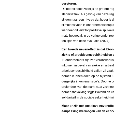
verstoren.
Dit betreft hoofdzakelijk de grotere re
startersaftrek. Als gevolg van deze 
stijgen naar een niveau dat hoger is 
stimulans voor IB-ondernemerschap die 
wanneer dit leidt tot positieve spill-o
mate het geval. In de vorige onderzoe
ten tijde van deze evaluatie (2024).
Een tweede neveneffect is dat IB-on
ziekte of arbeidsongeschiktheid en 
IB-ondernemers zijn zelf verantwoord
inkomen in geval van ziekte en arbeid
arbeidsongeschiktheid vallen zij vaak
beroep kunnen doen op de bijstand. 
dergelijke inkomensrisico’s. Door t
groter deel van de markt naar zich to
beroepsbevolking stijgt. Bovendien 
solidariteit in de sociale zekerheid (m
Maar er zijn ook positieve neveneff
aanpassingsvermogen van de economi