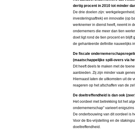
dertig procent in 2010 tot minder dan
De drie doelen zijn: werkgelegenheid,
investeringsaftrek) en innovatie (op
werknemer in dienst heeft, neemt in de
ondernemers die meer dan tien werkne
doet ligt rond de tien procent en blijf
de gehanteerde definitie nauwelijks in
De fiscale ondernemerschapsregeli
(maatschappelijke spill-overs via h
Dit heeft deels te maken met de toe
aanbieden. Zij zijn minder vaak genei
Hiernaast laten de uitkomsten uit de 
reageren op het afschaffen van de zelf
De doeltreffendheid is dan ook (zeer)
Het oordeel met betrekking tot het al
ondernemerschap” varieert enigszins 
De onderbouwing van dit oordeel is het
Voor de tbs-vrijstelling en de staking
doeltreffendheid.