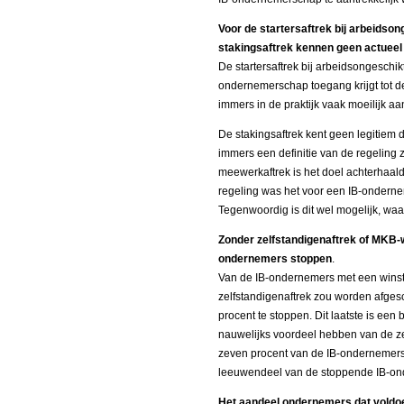
Voor de startersaftrek bij arbeidso
stakingsaftrek kennen geen actueel 
De startersaftrek bij arbeidsongeschikt
ondernemerschap toegang krijgt tot 
immers in de praktijk vaak moeilijk aa
De stakingsaftrek kent geen legitiem d
immers een definitie van de regeling z
meewerkaftrek is het doel achterhaald
regeling was het voor een IB-ondernem
Tegenwoordig is dit wel mogelijk, waard
Zonder zelfstandigenaftrek of MKB-w
ondernemers stoppen
.
Van de IB-ondernemers met een winst
zelfstandigenaftrek zou worden afge
procent te stoppen. Dit laatste is ee
nauwelijks voordeel hebben van de zel
zeven procent van de IB-ondernemers e
leeuwendeel van de stoppende IB-ond
Het aandeel ondernemers dat voldoe