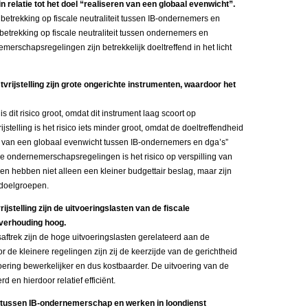
 in relatie tot het doel “realiseren van een globaal evenwicht”.
t betrekking op fiscale neutraliteit tussen IB-ondernemers en
it betrekking op fiscale neutraliteit tussen ondernemers en
merschapsregelingen zijn betrekkelijk doeltreffend in het licht
rijstelling zijn grote ongerichte instrumenten, waardoor het
 dit risico groot, omdat dit instrument laag scoort op
jstelling is het risico iets minder groot, omdat de doeltreffendheid
en van een globaal evenwicht tussen IB-ondernemers en dga’s”
cale ondernemerschapsregelingen is het risico op verspilling van
n hebben niet alleen een kleiner budgettair beslag, maar zijn
e doelgroepen.
jstelling zijn de uitvoeringslasten van de fiscale
verhouding hoog.
saftrek zijn de hoge uitvoeringslasten gerelateerd aan de
 de kleinere regelingen zijn zij de keerzijde van de gerichtheid
voering bewerkelijker en dus kostbaarder. De uitvoering van de
d en hierdoor relatief efficiënt.
 tussen IB-ondernemerschap en werken in loondienst