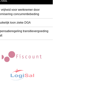
CTUEEL
 vrijheid voor werknemer door
rnisering concurrentiebeding
uikelijk loon zieke DGA
ensatieregeling transitievergoeding
lt