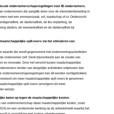
 fiscale ondernemerschapsregelingen voor IB-ondernemers.
n ondernemers die aangifte doen voor de inkomstenbelasting in
nemers met een eenmanszaak, vof, maatschap of cv. Onderzocht
andigenaftrek, de startersaftrek, de tbs-vrijstelling, de
jving starters, de meewerkaftrek en de startersaftrek bij
maatschappelijke spill-overs via het stimuleren van
ke waarde die wordt gegenereerd met ondernemingsactiviteiten
 de ondernemer zelf. Denk bijvoorbeeld aan de creatie van
en en innovatie. Door het verschil tussen maatschappelijke
dernemers minder van dergelijke activiteiten ontplooien dan
ale ondernemerschapsregelingen kan dit worden rechtgetrokken
uleerd om meer maatschappelijke spill-overs te genereren.
aatschappelijke spill-overs vervolgens tot meer
er welzijn.
jke baten op tegen de maatschappelijke kosten.
 van ondernemerschap staan maatschappelijke kosten, zoals
 2024) en een verstorende werking op de arbeidsmarkt waarbij het
wordt in vergelijking met andere arbeidsvormen.