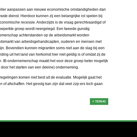
neller aanpassen aan nieuwe economische omstandigheden dan
ste dienst. Hierdoor kunnen zij een belangrijke rol spelen bij
conomische recessie. Anderzijds is de vraag gerechtvaardigd of
 een beperkte groep wordt neergelegd. Een tweede gunstig
ernemerschap achterstanden op de arbeidsmarkt worden
beidsmarkt van arbeidsgehandicapten, ouderen en mensen met
ijn. Bovendien kunnen migranten soms niet aan de slag bij een
ing uit het land van herkomst hier niet geldig is of omdat zij de
n. IB-ondernemerschap maakt het voor deze groep beter mogelijk
 door het starten van een (kleine) onderneming.
gelingen komen niet best uit de evaluatie. Mogelijk gaat het
n of afschaffen. Het gevolg kan zijn dat veel zzp-ers toch gaan
< TERUG