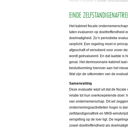
Home
»
Actueel
»
Einde zelfstandige
EINDE ZELFSTANDIGENAFTRE
Het kabinet fiscale ondernemerschap
laten evalueren op doeltreffendheid e
doelmatigheid. Zo’n periodieke evalua
verplicht. Een regeling moet in princ
afgeschaft of versoberd voor zover de
wordt geëvalueerd. En dat laatste is h
geval. Het demissionaire kabinet laat
besluitvorming hierover aan het nieuw
Wat zijn de uitkomsten van de evaluat
Samenvatting
Deze evaluatie wijst uit dat de fiscal
relatie tot hun overkoepelende doel: h
van ondernemerschap. Dit wil zeggen
ondernemingsactiviteiten hoger is dan
zelfstandigenaftrek en MKB-winstvrijst
verspilling op de loer ligt. De regeli
zowel doeltreffendheid als doelmatigh