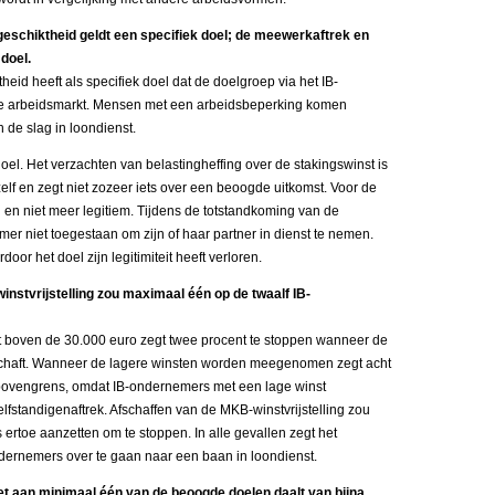
ngeschiktheid geldt een specifiek doel; de meewerkaftrek en
doel.
heid heeft als specifiek doel dat de doelgroep via het IB-
de arbeidsmarkt. Mensen met een arbeidsbeperking komen
n de slag in loondienst.
oel. Het verzachten van belastingheffing over de stakingswinst is
elf en zegt niet zozeer iets over een beoogde uitkomst. Voor de
 en niet meer legitiem. Tijdens de totstandkoming van de
er niet toegestaan om zijn of haar partner in dienst te nemen.
oor het doel zijn legitimiteit heeft verloren.
instvrijstelling zou maximaal één op de twaalf IB-
 boven de 30.000 euro zegt twee procent te stoppen wanneer de
schaft. Wanneer de lagere winsten worden meegenomen zegt acht
n bovengrens, omdat IB-ondernemers met een lage winst
fstandigenaftrek. Afschaffen van de MKB-winstvrijstelling zou
rtoe aanzetten om te stoppen. In alle gevallen zegt het
ernemers over te gaan naar een baan in loondienst.
t aan minimaal één van de beoogde doelen daalt van bijna