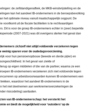
gelingen: de zelfstandigenaftrek, de MKB-winstvrijstelling en de
regelingen kan het aandeel IB-ondernemers in de beroepsbevolking
dan het optimale niveau vanuit maatschappelijk oogpunt. De
voortkomt uit de fiscale faciliteiten is te rechtvaardigen
vers. Dit is voor de groep IB-ondernemers echter in (zeer) beperkte
ksperiode (2007-2021) was dit overigens sterker het geval dan
dernemers zichzelf niet altijd voldoende verzekeren tegen
te weinig sparen voor de oudedagsvoorziening.
elijk voor hun pensioenopbouw (tweede en derde pijler) en
songeschiktheid. In het geval van ziekte of
 terug op eigen middelen of die van de partner, waarna ze een
Groepen IB-ondernemers verzekeren zich niet voldoende tegen
e concurreren op arbeidsvoorwaarden kunnen IB-ondernemers een
e trekken, waardoor het aandeel IB-ondernemers in de
kan het niet deelnemen aan werknemersverzekeringen de
inder risicodeling) aantasten.
ecten van IB-ondernemerschap: het versterkt het
e en biedt de mogelijkheid voor ‘outsiders’ op de