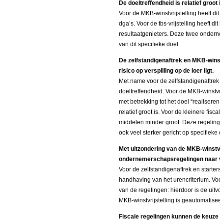
De doeltreffendheid is relatief groot
Voor de MKB-winstvrijstelling heeft di
dga’s. Voor de tbs-vrijstelling heeft d
resultaatgenieters. Deze twee onderne
van dit specifieke doel.
De zelfstandigenaftrek en MKB-winstv
risico op verspilling op de loer ligt.
Met name voor de zelfstandigenaftrek is
doeltreffendheid. Voor de MKB-winstvri
met betrekking tot het doel “realiser
relatief groot is. Voor de kleinere fis
middelen minder groot. Deze regelinge
ook veel sterker gericht op specifiek
Met uitzondering van de MKB-winstvri
ondernemerschapsregelingen naar 
Voor de zelfstandigenaftrek en starter
handhaving van het urencriterium. Voor
van de regelingen: hierdoor is de uit
MKB-winstvrijstelling is geautomatiseer
Fiscale regelingen kunnen de keuze