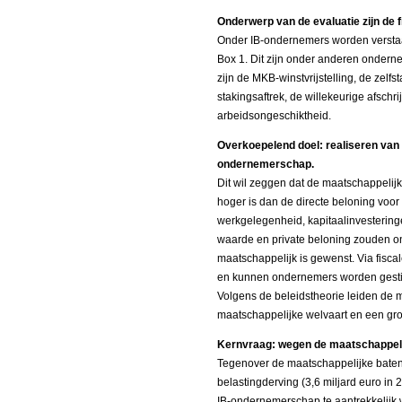
Onderwerp van de evaluatie zijn de
Onder IB-ondernemers worden verstaa
Box 1. Dit zijn onder anderen onder
zijn de MKB-winstvrijstelling, de zelfst
stakingsaftrek, de willekeurige afschri
arbeidsongeschiktheid.
Overkoepelend doel: realiseren van 
ondernemerschap.
Dit wil zeggen dat de maatschappelij
hoger is dan de directe beloning voor
werkgelegenheid, kapitaalinvestering
waarde en private beloning zouden on
maatschappelijk is gewenst. Via fisc
en kunnen ondernemers worden gestim
Volgens de beleidstheorie leiden de m
maatschappelijke welvaart en een grot
Kernvraag: wegen de maatschappeli
Tegenover de maatschappelijke baten
belastingderving (3,6 miljard euro in
IB-ondernemerschap te aantrekkelijk 