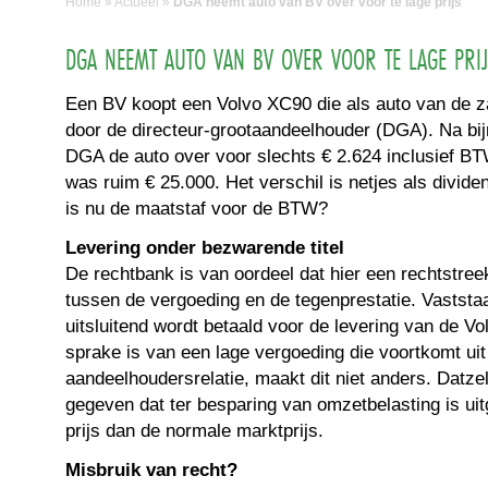
Home
»
Actueel
»
DGA neemt auto van BV over voor te lage prijs
DGA NEEMT AUTO VAN BV OVER VOOR TE LAGE PRI
Een BV koopt een Volvo XC90 die als auto van de z
door de directeur-grootaandeelhouder (DGA). Na bijn
DGA de auto over voor slechts € 2.624 inclusief B
was ruim € 25.000. Het verschil is netjes als divid
is nu de maatstaf voor de BTW?
Levering onder bezwarende titel
De rechtbank is van oordeel dat hier een rechtstre
tussen de vergoeding en de tegenprestatie. Vaststa
uitsluitend wordt betaald voor de levering van de V
sprake is van een lage vergoeding die voortkomt uit
aandeelhoudersrelatie, maakt dit niet anders. Datzel
gegeven dat ter besparing van omzetbelasting is ui
prijs dan de normale marktprijs.
Misbruik van recht?