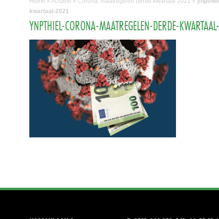
Home
»
Actueel
»
Corona: maatregelen derde kwartaal 2021
»
ynpthie
kwartaal-2021
YNPTHIEL-CORONA-MAATREGELEN-DERDE-KWARTAAL