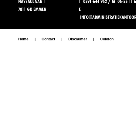
NASSAULAAN 1
T 0591-644 952 / M 06-55 11 6
7811 GK EMMEN
E
INFO@ADMINISTRATIEKANTOO
Home
|
Contact
|
Disclaimer
|
Colofon