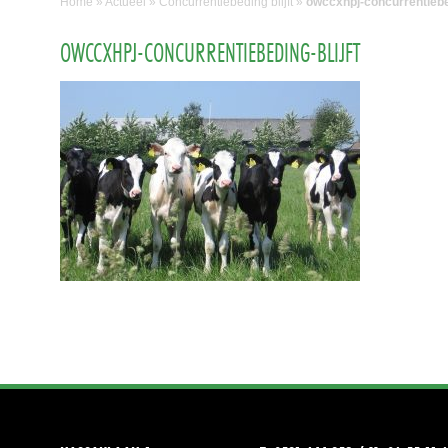
Home
»
Actueel
»
Concurrentiebeding blijft
»
owccxhpj-concurrentiebed
OWCCXHPJ-CONCURRENTIEBEDING-BLIJFT