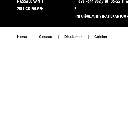
NASSAULAAN 1
T 0591-644 952 / M 06-55 11 6
7811 GK EMMEN
E
INFO@ADMINISTRATIEKANTOO
Home
|
Contact
|
Disclaimer
|
Colofon