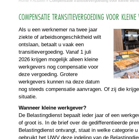
Home
»
Actueel
»
Compensatie transitievergoeding voor kleine wer
COMPENSATIE TRANSITIEVERGOEDING VOOR KLEINE
Als u een werknemer na twee jaar
ziekte of arbeidsongeschiktheid wilt
ontslaan, betaalt u vaak een
transitievergoeding. Vanaf 1 juli
2026 krijgen mogelijk alleen kleine
werkgevers nog compensatie voor
deze vergoeding. Grotere
werkgevers kunnen na deze datum
nog steeds compensatie aanvragen. Of zij die krijge
situatie.
Wanneer kleine werkgever?
De Belastingdienst bepaalt ieder jaar of een werkge
of groot is. In de brief over de gedifferentieerde p
Belastingdienst ontvangt, staat in welke categorie u 
gebruikt het UWV deze indeling van de Belastingdie