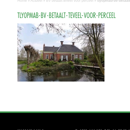
Home
»
Actueel
»
BV betaalt teveel voor perceel
»
tly0pmab-bv-betaalt
TLY0PMAB-BV-BETAALT-TEVEEL-VOOR-PERCEEL