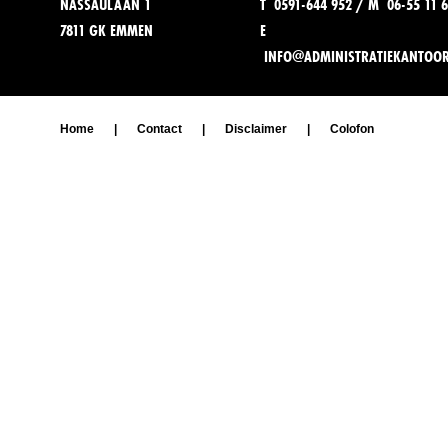
NASSAULAAN 1
T 0591-644 952 / M 06-55 11 6
7811 GK EMMEN
E
INFO@ADMINISTRATIEKANTOO
Home
|
Contact
|
Disclaimer
|
Colofon