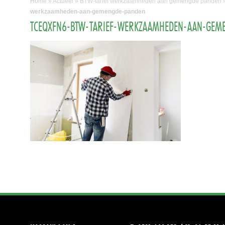
Home
»
Actueel
»
BTW-tarief werkzaamheden aan gemengde panden
werkzaamheden-aan-gemengde-panden
TCEQXFN6-BTW-TARIEF-WERKZAAMHEDEN-AAN-GEM