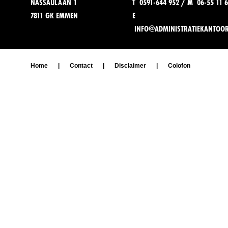
NASSAULAAN 1
T 0591-644 952 / M 06-55 11 6
7811 GK EMMEN
E
INFO@ADMINISTRATIEKANTOO
Home
|
Contact
|
Disclaimer
|
Colofon