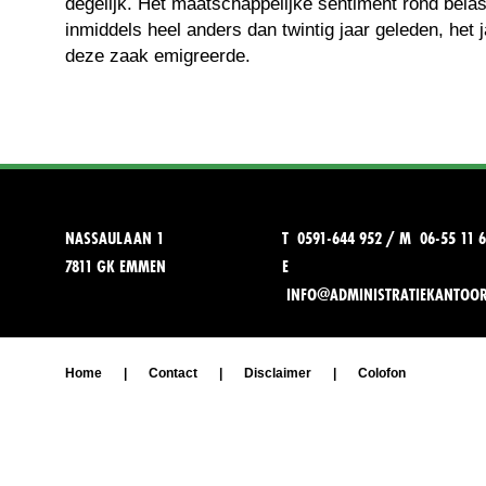
degelijk. Het maatschappelijke sentiment rond belas
inmiddels heel anders dan twintig jaar geleden, het
deze zaak emigreerde.
NASSAULAAN 1
T 0591-644 952 / M 06-55 11 6
7811 GK EMMEN
E
INFO@ADMINISTRATIEKANTOO
Home
|
Contact
|
Disclaimer
|
Colofon