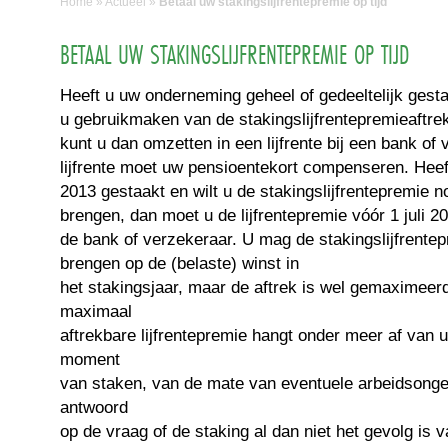
Home
»
Actueel
»
Betaal uw stakingslijfrentepremie op tijd
BETAAL UW STAKINGSLIJFRENTEPREMIE OP TIJD
Heeft u uw onderneming geheel of gedeeltelijk gesta
u gebruikmaken van de stakingslijfrentepremieaftre
kunt u dan omzetten in een lijfrente bij een bank of
lijfrente moet uw pensioentekort compenseren. Hee
2013 gestaakt en wilt u de stakingslijfrentepremie nog
brengen, dan moet u de lijfrentepremie vóór 1 juli 2
de bank of verzekeraar. U mag de stakingslijfrentep
brengen op de (belaste) winst in
het stakingsjaar, maar de aftrek is wel gemaximeer
maximaal
aftrekbare lijfrentepremie hangt onder meer af van uw
moment
van staken, van de mate van eventuele arbeidsonge
antwoord
op de vraag of de staking al dan niet het gevolg is 