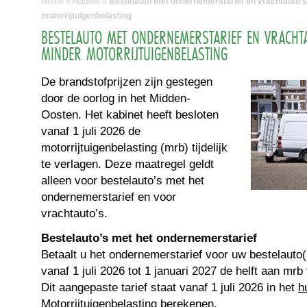
Home
»
Actueel
»
Bestelauto met ondernemerstarief en vrachtauto’s t
motorrijtuigenbelasting
BESTELAUTO MET ONDERNEMERSTARIEF EN VRACHTAU
MINDER MOTORRIJTUIGENBELASTING
De brandstofprijzen zijn gestegen
door de oorlog in het Midden-
Oosten. Het kabinet heeft besloten
vanaf 1 juli 2026 de
motorrijtuigenbelasting (mrb) tijdelijk
te verlagen. Deze maatregel geldt
alleen voor bestelauto’s met het
ondernemerstarief en voor
vrachtauto’s.
Bestelauto’s met het ondernemerstarief
Betaalt u het ondernemerstarief voor uw bestelauto(
vanaf 1 juli 2026 tot 1 januari 2027 de helft aan mrb
Dit aangepaste tarief staat vanaf 1 juli 2026 in het
h
Motorrijtuigenbelasting berekenen
.