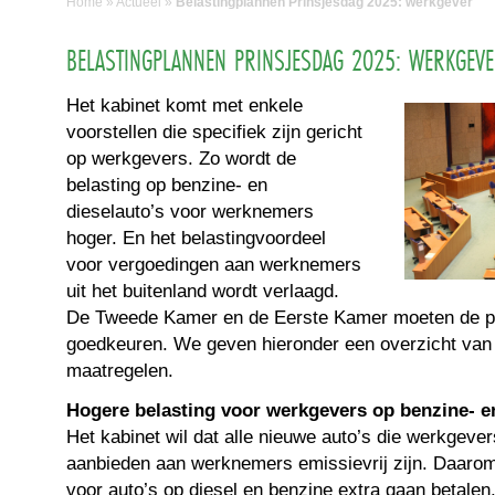
Home
»
Actueel
»
Belastingplannen Prinsjesdag 2025: werkgever
BELASTINGPLANNEN PRINSJESDAG 2025: WERKGEV
Het kabinet komt met enkele
voorstellen die specifiek zijn gericht
op werkgevers. Zo wordt de
belasting op benzine- en
dieselauto’s voor werknemers
hoger. En het belastingvoordeel
voor vergoedingen aan werknemers
uit het buitenland wordt verlaagd.
De Tweede Kamer en de Eerste Kamer moeten de p
goedkeuren. We geven hieronder een overzicht van
maatregelen.
Hogere belasting voor werkgevers op benzine- en
Het kabinet wil dat alle nieuwe auto’s die werkgeve
aanbieden aan werknemers emissievrij zijn. Daar
voor auto’s op diesel en benzine extra gaan betalen.