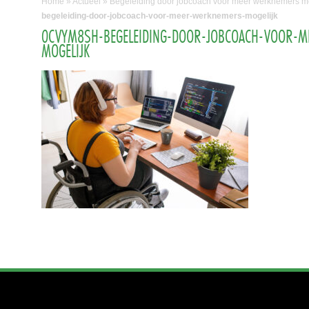
Home
»
Actueel
»
Begeleiding door jobcoach voor meer werknemers mo
begeleiding-door-jobcoach-voor-meer-werknemers-mogelijk
0CVYM8SH-BEGELEIDING-DOOR-JOBCOACH-VOOR-
MOGELIJK