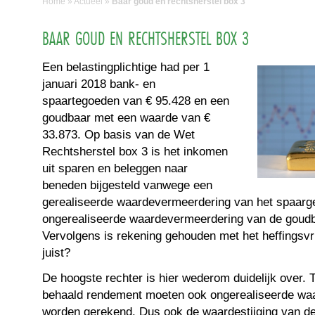
Home
»
Actueel
»
Baar goud en rechtsherstel box 3
BAAR GOUD EN RECHTSHERSTEL BOX 3
Een belastingplichtige had per 1
januari 2018 bank- en
spaartegoeden van € 95.428 en een
goudbaar met een waarde van €
33.873. Op basis van de Wet
Rechtsherstel box 3 is het inkomen
uit sparen en beleggen naar
beneden bijgesteld vanwege een
gerealiseerde waardevermeerdering van het spaarge
ongerealiseerde waardevermeerdering van de goudb
Vervolgens is rekening gehouden met het heffingsvri
juist?
De hoogste rechter is hier wederom duidelijk over. T
behaald rendement moeten ook ongerealiseerde wa
worden gerekend. Dus ook de waardestijging van de