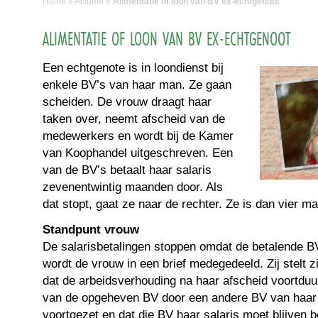
Home
»
Actueel
»
Alimentatie of loon van BV ex-echtgenoot
ALIMENTATIE OF LOON VAN BV EX-ECHTGENOOT
Een echtgenote is in loondienst bij
enkele BV’s van haar man. Ze gaan
scheiden. De vrouw draagt haar
taken over, neemt afscheid van de
medewerkers en wordt bij de Kamer
van Koophandel uitgeschreven. Een
van de BV’s betaalt haar salaris
zevenentwintig maanden door. Als
dat stopt, gaat ze naar de rechter. Ze is dan vier 
Standpunt vrouw
De salarisbetalingen stoppen omdat de betalende B
wordt de vrouw in een brief medegedeeld. Zij stelt z
dat de arbeidsverhouding na haar afscheid voortduur
van de opgeheven BV door een andere BV van haar
voortgezet en dat die BV haar salaris moet blijven b