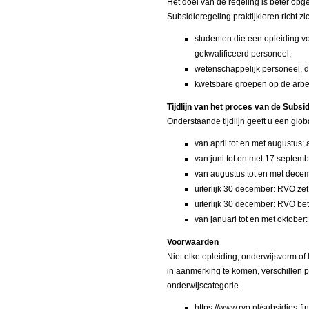
Het doel van de regeling is beter opg
Subsidieregeling praktijkleren richt zi
studenten die een opleiding vo
gekwalificeerd personeel;
wetenschappelijk personeel, 
kwetsbare groepen op de arbei
Tijdlijn van het proces van de Subsid
Onderstaande tijdlijn geeft u een glob
van april tot en met augustus:
van juni tot en met 17 septemb
van augustus tot en met dece
uiterlijk 30 december: RVO zet 
uiterlijk 30 december: RVO beta
van januari tot en met oktober:
Voorwaarden
Niet elke opleiding, onderwijsvorm o
in aanmerking te komen, verschillen 
onderwijscategorie.
https://www.rvo.nl/subsidies-f