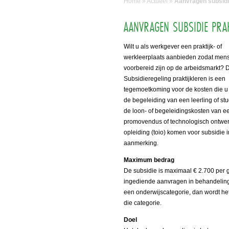
Home
»
Actueel
»
Aanvragen subsidie
AANVRAGEN SUBSIDIE PRAK
Wilt u als werkgever een praktijk- of
werkleerplaats aanbieden zodat mens
voorbereid zijn op de arbeidsmarkt? 
Subsidieregeling praktijkleren is een
tegemoetkoming voor de kosten die u
de begeleiding van een leerling of st
de loon- of begeleidingskosten van e
promovendus of technologisch ontwer
opleiding (toio) komen voor subsidie i
aanmerking.
Maximum bedrag
De subsidie is maximaal € 2.700 per ge
ingediende aanvragen in behandeling.
een onderwijscategorie, dan wordt he
die categorie.
Doel