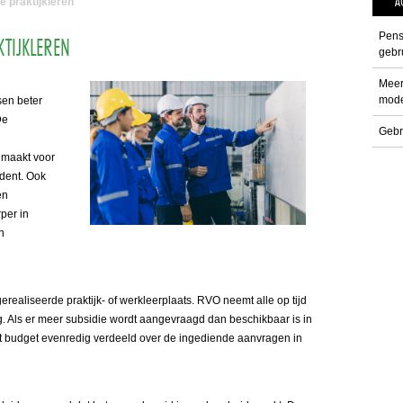
A
 praktijkleren
Pens
TIJKLEREN
gebru
Meer
mode
en beter
De
Gebr
 maakt voor
udent. Ook
en
per in
n
realiseerde praktijk- of werkleerplaats. RVO neemt alle op tijd
 Als er meer subsidie wordt aangevraagd dan beschikbaar is in
t budget evenredig verdeeld over de ingediende aanvragen in