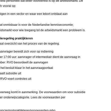
eleid personeel dat beter voorbereid is op de arbeidsmarkt. De
ch vooral op:
lgen in een sector en waar een tekort ontstaat aan
dat onmisbaar is voor de Nederlandse kenniseconomie;
dsmarkt voor wie toegang tot de arbeidsmarkt een probleem is.
ieregeling praktijkleren
aal overzicht van het proces van de regeling.
 aanvrager bereidt zich voor op indiening
er 17:00 uur: aanvrager of intermediair dient de aanvraag in
mber: RVO beoordeelt de aanvragen
het besluit klaar in het aanvraagportaal
alt subsidie uit
 RVO voert controles uit
f leerweg komt in aanmerking. De voorwaarden om voor subsidie
per onderwijscategorie. Lees de voorwaarden per
inanciering/praktijkleren/voorwaarden-mbo