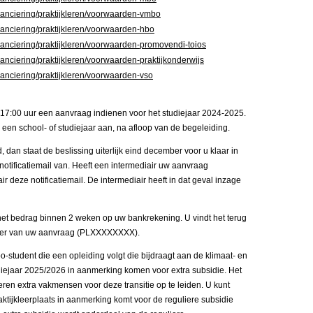
inanciering/praktijkleren/voorwaarden-vmbo
inanciering/praktijkleren/voorwaarden-hbo
inanciering/praktijkleren/voorwaarden-promovendi-toios
inanciering/praktijkleren/voorwaarden-praktijkonderwijs
inanciering/praktijkleren/voorwaarden-vso
 17:00 uur een aanvraag indienen voor het studiejaar 2024-2025.
 een school- of studiejaar aan, na afloop van de begeleiding.
, dan staat de beslissing uiterlijk eind december voor u klaar in
 notificatiemail van. Heeft een intermediair uw aanvraag
r deze notificatiemail. De intermediair heeft in dat geval inzage
 u het bedrag binnen 2 weken op uw bankrekening. U vindt het terug
mmer van uw aanvraag (PLXXXXXXXX).
o-student die een opleiding volgt die bijdraagt aan de klimaat- en
udiejaar 2025/2026 in aanmerking komen voor extra subsidie. Het
leren extra vakmensen voor deze transitie op te leiden. U kunt
raktijkleerplaats in aanmerking komt voor de reguliere subsidie