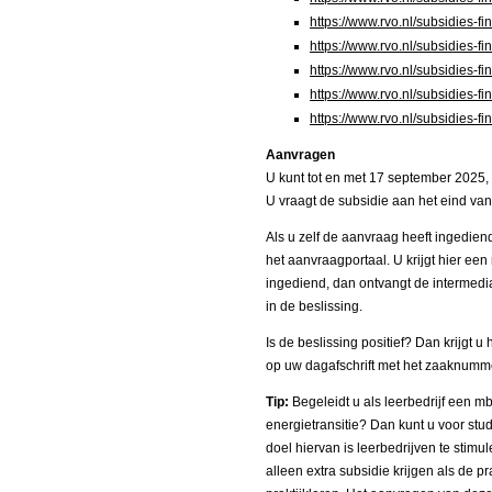
https://www.rvo.nl/subsidies-f
https://www.rvo.nl/subsidies-f
https://www.rvo.nl/subsidies-f
https://www.rvo.nl/subsidies-f
https://www.rvo.nl/subsidies-f
Aanvragen
U kunt tot en met 17 september 2025,
U vraagt de subsidie aan het eind van
Als u zelf de aanvraag heeft ingediend
het aanvraagportaal. U krijgt hier een
ingediend, dan ontvangt de intermediai
in de beslissing.
Is de beslissing positief? Dan krijgt
op uw dagafschrift met het zaaknu
Tip:
Begeleidt u als leerbedrijf een mb
energietransitie? Dan kunt u voor st
doel hiervan is leerbedrijven te stimu
alleen extra subsidie krijgen als de p