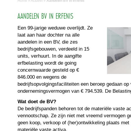
Home
»
Actueel
»
Aandelen BV in erfenis
AANDELEN BV IN ERFENIS
Een 99-jarige weduwe overlijdt. Ze
laat aan haar dochter na alle
aandelen in een BV, die zes
bedrijfsgebouwen, verdeeld in 15
units, verhuurt. In de aangifte
erfbelasting wordt de going
concernwaarde gesteld op €
846.000 en wegens de
bedrijfsopvolgingsfaciliteiten een beroep gedaan op 
ondernemingsvermogen van € 794.539. De Belastingd
Wat doet de BV?
De bedrijfspanden behoren tot de materiële vaste a
vennootschap. Ze zijn niet met vreemd vermogen gef
geen koop, verkoop of (her)ontwikkeling plaats met 
materiële vaste activa.